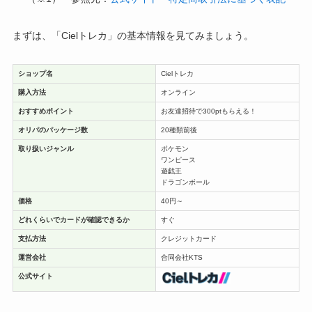
まずは、「Cielトレカ」の基本情報を見てみましょう。
ショップ名
Cielトレカ
購入方法
オンライン
おすすめポイント
お友達招待で300ptもらえる！
オリパのパッケージ数
20種類前後
取り扱いジャンル
ポケモン
ワンピース
遊戯王
ドラゴンボール
価格
40円～
どれくらいでカードが確認できるか
すぐ
支払方法
クレジットカード
運営会社
合同会社KTS
公式サイト