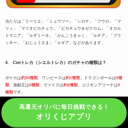
当たりは「リーリエ」「ミュウツー」「シロナ」「フウロ」「マ
リィ」「マリオピカチュウ」「ピカチュウ＆ゼクロム」「オカル
トマニア」「ルザミーネ」「かんこうきゃく」「ルチア」「ブラ
ッキー」「おじょうさま」「ルギア」などがあります。
4. Cielトレカ（シエルトレカ）のガチャの種類は？
ポケカは
約50種類
、ワンピースは
約1種類
、ドラゴンボールは
0種
類
、遊戯王は
0種類
、ヴァイスは
約0種類
、ユリオンアリーナは
0
種類
です。
高還元オリパに毎日挑戦できる！
カテゴリー
ガチャの種類
オリくじアプリ
ポケカ
約30種類
ワンピース
約1種類