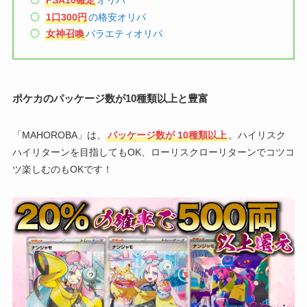
PSA10確定
オリパ
1口300円
の格安オリパ
女神召喚
バラエティオリパ
ポケカのパッケージ数が10種類以上と豊富
「MAHOROBA」は、
パッケージ数が
10種類以上
。ハイリスク
ハイリターンを目指してもOK、ローリスクローリターンでコツコ
ツ楽しむのもOKです！