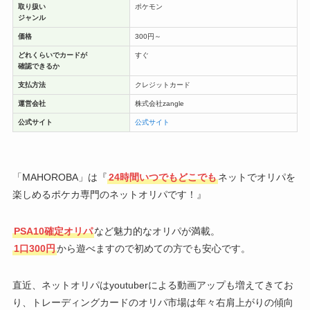
取り扱い
ポケモン
ジャンル
価格
300円～
どれくらいでカードが
すぐ
確認できるか
支払方法
クレジットカード
運営会社
株式会社zangle
公式サイト
公式サイト
「MAHOROBA」は『
24時間いつでもどこでも
ネットでオリパを
楽しめるポケカ専門のネットオリパです！』
PSA10確定オリパ
など魅力的なオリパが満載。
1口300円
から遊べますので初めての方でも安心です。
直近、ネットオリパはyoutuberによる動画アップも増えてきてお
り、トレーディングカードのオリパ市場は年々右肩上がりの傾向