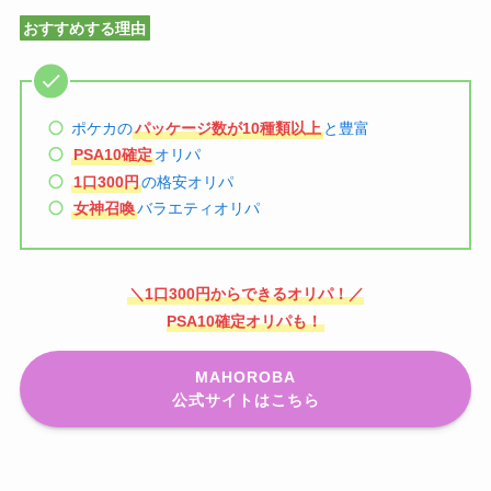
おすすめする理由
ポケカの
パッケージ数が10種類以上
と豊富
PSA10確定
オリパ
1口300円
の格安オリパ
女神召喚
バラエティオリパ
＼1口300円からできるオリパ！／
PSA10確定オリパも！
MAHOROBA
公式サイトはこちら