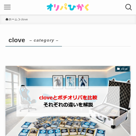
ホーム
clove
clove
– category –
clove