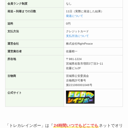
会員ランク制度
なし
発送～到着までの日数
11日（実際に発送した結果）
発送について
送料
0円
支払方法
クレジットカード
支払方法について
運営会社
株式会社RightPeace
運営責任者
佐藤精一
所在地
〒981-1224
宮城県名取市増田3丁目3−11
佐藤ビル2F
古物商
宮城県公安委員会
古物商許可番号
第221060001046号
公式サイト
「トレカレインボー」は『
24時間いつでもどこでも
ネットでオリ