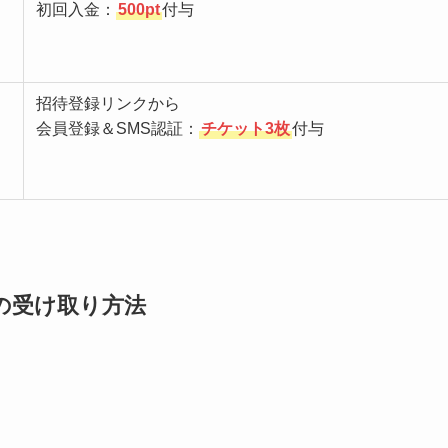
初回入金：
500pt
付与
招待登録リンクから
会員登録＆SMS認証：
チケット3枚
付与
の受け取り方法