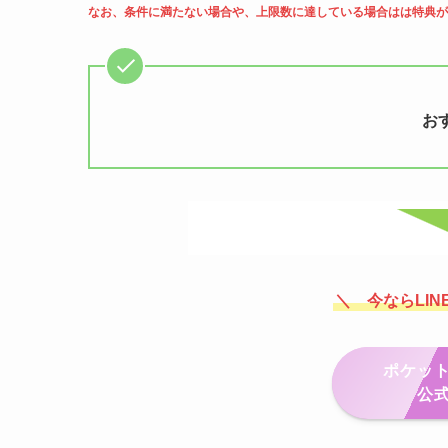
なお、条件に満たない場合や、上限数に達している場合はは特典が
お
＼ 今ならLIN
ポケッ
公