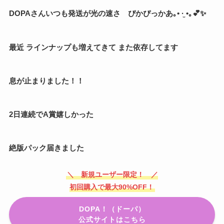
DOPAさんいつも発送が光の速さ ぴかぴっかあ｡• ·̫ •｡︎💕︎︎✨
最近 ラインナップも増えてきて また依存してます
息が止まりました！！
2日連続でA賞嬉しかった
絶版パック届きました
＼ 新規ユーザー限定！ ／
初回購入で最大90%OFF！
DOPA！（ドーパ）
公式サイトはこちら