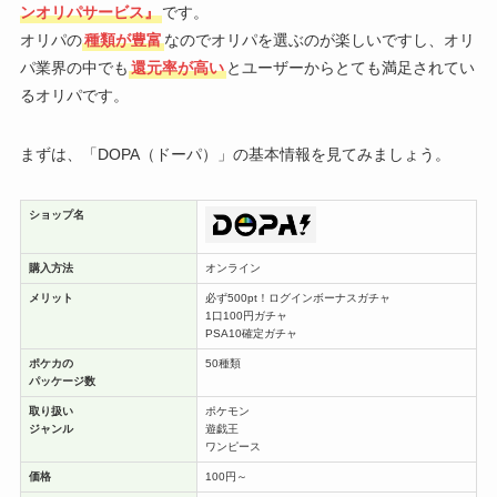
ンオリパサービス』
です。
オリパの
種類が豊富
なのでオリパを選ぶのが楽しいですし、オリ
パ業界の中でも
還元率が高い
とユーザーからとても満足されてい
るオリパです。
まずは、「DOPA（ドーパ）」の基本情報を見てみましょう。
ショップ名
購入方法
オンライン
メリット
必ず500pt！ログインボーナスガチャ
1口100円ガチャ
PSA10確定ガチャ
ポケカの
50種類
パッケージ数
取り扱い
ポケモン
ジャンル
遊戯王
ワンピース
価格
100円～