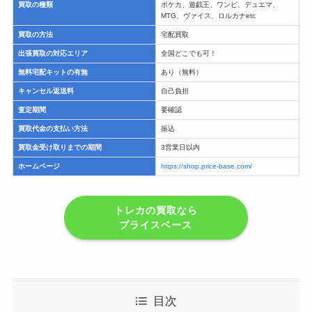
買取の種類
ポケカ、遊戯王、ワンピ、デュエマ、
MTG、ヴァイス、ロルカナetc
買取の方法
宅配買取
出張買取の対応エリア
全国どこでも可！
無料宅配キットの有無
あり（無料）
キャンセル返送料
自己負担
査定期間
要確認
買取代金の支払い方法
振込
買取金受け取りまでの期間
3営業日以内
ホームページ
https://shop.price-base.com/
トレカの買取なら
プライスベース
目次