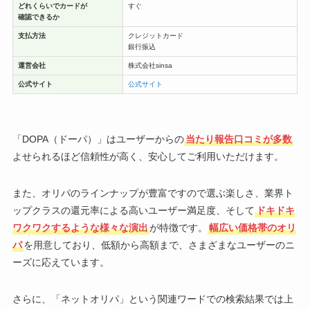
どれくらいでカードが
すぐ
確認できるか
支払方法
クレジットカード
銀行振込
運営会社
株式会社sinsa
公式サイト
公式サイト
「DOPA（ドーパ）」はユーザーからの
当たり報告口コミが多数
よせられるほど信頼性が高く、安心してご利用いただけます。
また、オリパのラインナップが豊富ですので選ぶ楽しさ、業界ト
ップクラスの還元率による高いユーザー満足度、そして
ドキドキ
ワクワクするような様々な演出
が特徴です。
幅広い価格帯のオリ
パ
を用意しており、低額から高額まで、さまざまなユーザーのニ
ーズに応えています。
さらに、「ネットオリパ」という関連ワードでの検索結果では上