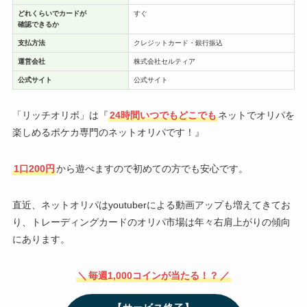
どれくらいでカードが
すぐ
確認できるか
支払方法
クレジットカード・銀行振込
運営会社
株式会社セルティア
公式サイト
公式サイト
「リッチオリボ」は『
24時間いつでもどこでも
ネットでオリパを
楽しめるポケカ専門のネットオリパです！』
1口200円
から遊べますので初めての方でも安心です。
直近、ネットオリパはyoutuberによる動画アップも増えてきてお
り、トレーディングカードのオリパ市場は年々右肩上がりの傾向
にあります。
＼
毎週1,000コインが当たる！？
／