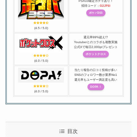
PSA10確定ガチャあり！
招待コード：
G2JF6I
ポケパ365
(4.5 / 5.0)
還元率99%超え!?
Youtuberとのコラボも複数実施
公式Xで毎日2,000ptプレゼント
ポケットクロス
(4.0 / 5.0)
当たり報告の口コミ投稿が多い
SNSのフォロワー数が業界No1
還元率もユーザー満足度も高い
DOPA！
(4.0 / 5.0)
目次