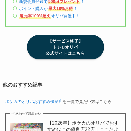
新規会員登録で
500ptプレゼント
！
ポイント購入が
最大18%お得
！
還元率100%超え
オリパ開催中！
【サービス終了】
トレDオリパ
公式サイトはこちら
他のおすすめ記事
ポケカのオリパおすすめ優良店
を一覧で見たい方はこちら
あわせて読みたい
【2026年】ポケカのオリパでおす
すめはこの優良店22店！ここだけ