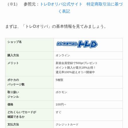
（※1） 参照元：
トレDオリパ公式サイト 特定商取引法に基づ
く表記
まずは、「トレDオリパ」の基本情報を見てみましょう。
ショップ名
購入方法
オンライン
メリット
新規会員登録で500ptプレゼント
ポイント購入が最大18%お得！
還元率100%超えオリパ開催中
ポケカの
5種類
パッケージ数
取り扱い
ポケモン
ジャンル
価格
100円～
どれくらいでカードが
すぐ
確認できるか
支払方法
クレジットカード