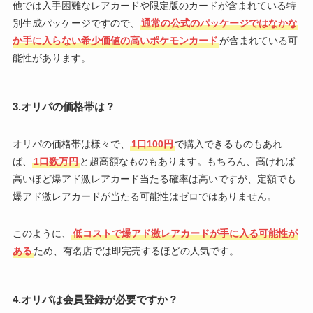
他では入手困難なレアカードや限定版のカードが含まれている特
別生成パッケージですので、
通常の公式のパッケージではなかな
か手に入らない希少価値の高いポケモンカード
が含まれている可
能性があります。
3.オリパの価格帯は？
オリパの価格帯は様々で、
1口100円
で購入できるものもあれ
ば、
1口数万円
と超高額なものもあります。もちろん、高ければ
高いほど爆アド激レアカード当たる確率は高いですが、定額でも
爆アド激レアカードが当たる可能性はゼロではありません。
このように、
低コストで爆アド激レアカードが手に入る可能性が
ある
ため、有名店では即完売するほどの人気です。
4.オリパは会員登録が必要ですか？