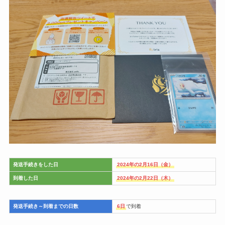
発送手続きをした日
2024年の2月16日（金）
到着した日
2024年の2月22日（木）
発送手続き～到着までの日数
6日
で到着