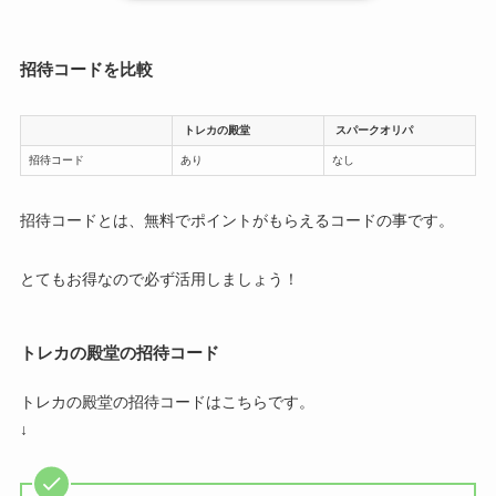
招待コードを比較
トレカの殿堂
スパークオリパ
招待コード
あり
なし
招待コードとは、無料でポイントがもらえるコードの事です。
とてもお得なので必ず活用しましょう！
トレカの殿堂の招待コード
トレカの殿堂の招待コードはこちらです。
↓