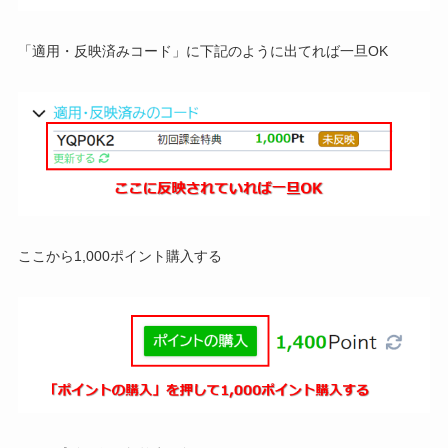
「適用・反映済みコード」に下記のように出てれば一旦OK
ここから1,000ポイント購入する