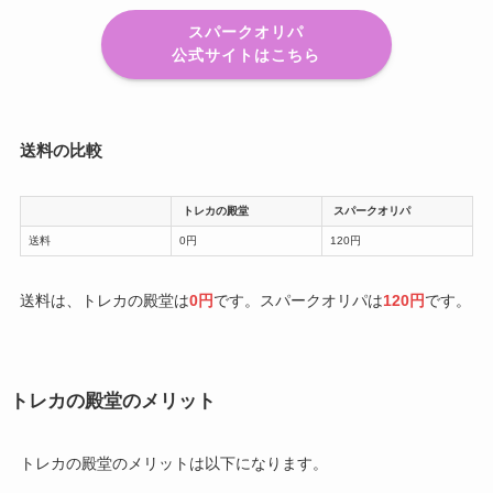
スパークオリパ
公式サイトはこちら
送料の比較
トレカの殿堂
スパークオリパ
送料
0円
120円
送料は、トレカの殿堂は
0円
です。スパークオリパは
120円
です。
トレカの殿堂のメリット
トレカの殿堂のメリットは以下になります。