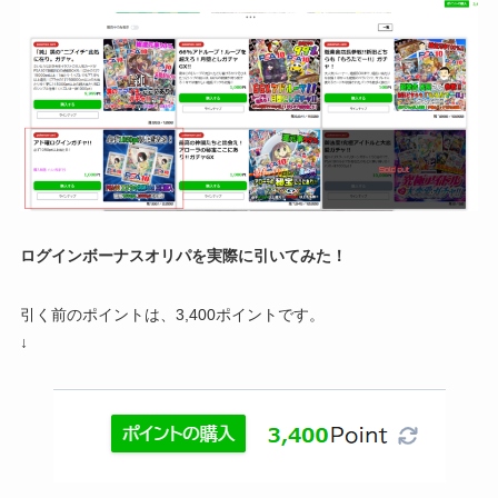
ログインボーナスオリパを実際に引いてみた！
引く前のポイントは、3,400ポイントです。
↓