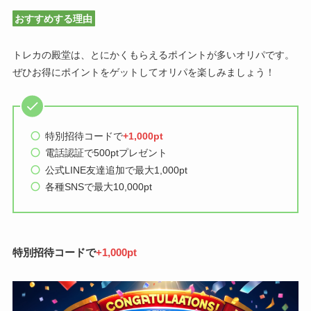
おすすめする理由
トレカの殿堂は、とにかくもらえるポイントが多いオリパです。
ぜひお得にポイントをゲットしてオリパを楽しみましょう！
特別招待コードで
+1,000pt
電話認証で500ptプレゼント
公式LINE友達追加で最大1,000pt
各種SNSで最大10,000pt
特別招待コードで
+1,000pt