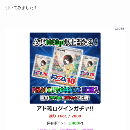
引いてみました！
↓