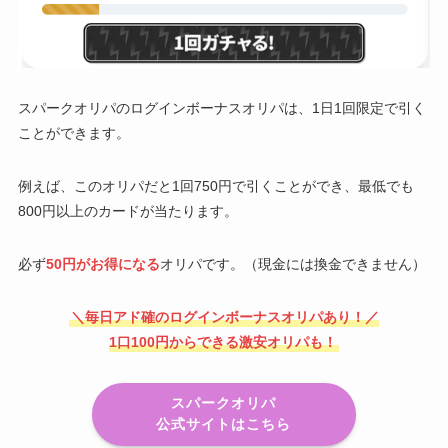
スパークオリパのログインボーナスオリパは、1日1回限定で引く
ことができます。
例えば、このオリパだと1回750円で引くことができ、最低でも
800円以上のカードが当たります。
必ず
50円がお得になる
オリパです。（現金には換金できません）
＼毎日アド確のログインボーナスオリパあり！／
1口100円からできる激安オリパも！
スパークオリパ
公式サイトはこちら