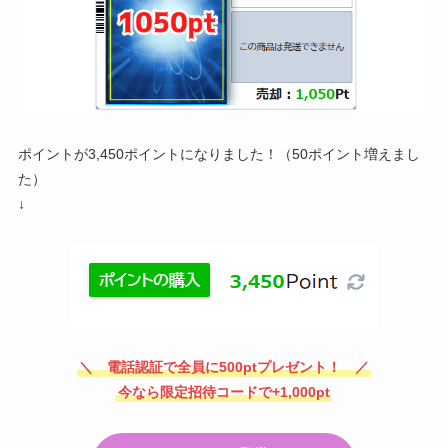
ポイントが3,450ポイントになりました！（50ポイント増えまし
た）
↓
＼ 電話認証で全員に500ptプレゼント！ ／
今なら限定招待コードで+1,000pt