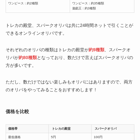
ワンピース：約2種類
ワンピース：約35種類
遊戯王：約3種類
トレカの殿堂、スパークオリパは共に24時間ネットで引くことが
できるオンラインオリパです。
それぞれのオリパの種類はトレカの殿堂が
約9種類
、スパークオ
リパが
約80種類
となっており、数だけで言えばスパークオリパの
方が多いです。
ただし、数だけではない楽しみもオリパにはありますので、両方
のオリパをやってみることをおすすめします！
価格を比較
価格帯
トレカの殿堂
スパークオリパ
最低価格
5円
100円