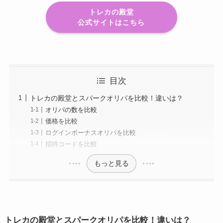
トレカの殿堂
公式サイトはこちら
目次
トレカの殿堂とスパークオリパを比較！違いは？
オリパの数を比較
価格を比較
ログインボーナスオリパを比較
招待コードを比較
もっと見る
トレカの殿堂とスパークオリパを比較！違いは？