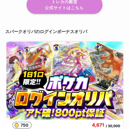
トレカの殿堂
公式サイトはこちら
スパークオリパのログインボーナスオリパ