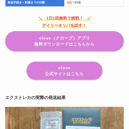
発送手続き～到着までの日数
6日
で到着
＼ 1日1回無料で挑戦！ ／
デイリーオリパを試す！
clove（クローブ）アプリ
無料ダウンロードはこちらから
clove
公式サイトはこちら
エクストレカの実際の発送結果