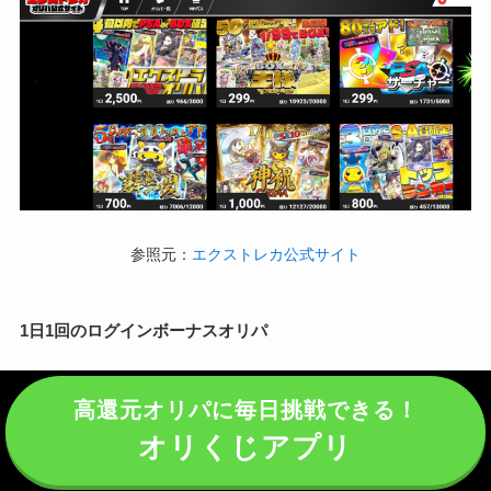
参照元：
エクストレカ公式サイト
1日1回のログインボーナスオリパ
1日1回ログインすると必ず引けるオリパがあります。
高還元オリパに毎日挑戦できる！
オリくじアプリ
こちらはハズレでも必ず
500Pt以上で還元可能
！絶対アドの特殊
オリパ！おひとり様
1日1回まで
！18時にリセットされます。